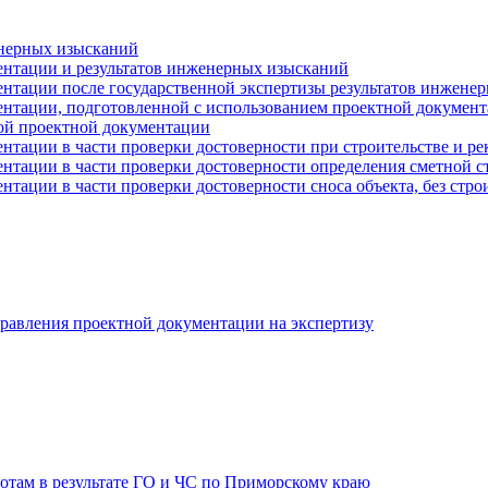
енерных изысканий
ентации и результатов инженерных изысканий
ентации после государственной экспертизы результатов инжене
ентации, подготовленной с использованием проектной документ
ой проектной документации
ентации в части проверки достоверности при строительстве и р
ентации в части проверки достоверности определения сметной 
нтации в части проверки достоверности сноса объекта, без стро
равления проектной документации на экспертизу
отам в результате ГО и ЧС по Приморскому краю