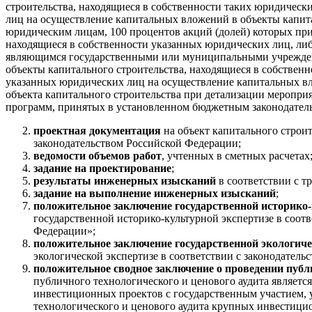
строительства, находящиеся в собственности таких юридическ
лиц на осуществление капитальных вложений в объекты капита
юридическим лицам, 100 процентов акций (долей) которых пр
находящиеся в собственности указанных юридических лиц, л
являющимся государственными или муниципальными учрежден
объекты капитального строительства, находящиеся в собствен
указанных юридических лиц на осуществление капитальных вло
объекта капитального строительства при детализации меропр
программ, принятых в установленном бюджетным законодатель
проектная документация
на объект капитального строит
законодательством Российской Федерации;
ведомости объемов работ
, учтенных в сметных расчетах
задание на проектирование
;
результаты инженерных изысканий
в соответствии с т
задание на выполнение инженерных изысканий
;
положительное заключение государственной историко
государственной историко-культурной экспертизе в соот
Федерации»;
положительное заключение государственной экологич
экологической экспертизе в соответствии с законодатель
положительное сводное заключение о проведении публ
публичного технологического и ценового аудита являетс
инвестиционных проектов с государственным участием, 
технологического и ценового аудита крупных инвестици