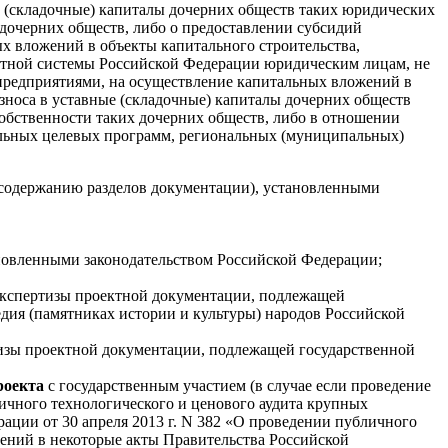
е (складочные) капиталы дочерних обществ таких юридических
 дочерних обществ, либо о предоставлении субсидий
х вложений в объекты капитального строительства,
етной системы Российской Федерации юридическим лицам, не
едприятиями, на осуществление капитальных вложений в
взноса в уставные (складочные) капиталы дочерних обществ
обственности таких дочерних обществ, либо в отношении
альных целевых программ, региональных (муниципальных)
 и содержанию разделов документации), установленными
тановленными законодательством Российской Федерации;
экспертизы проектной документации, подлежащей
едия (памятниках истории и культуры) народов Российской
тизы проектной документации, подлежащей государственной
роекта
с государственным участием (в случае если проведение
личного технологического и ценового аудита крупных
ции от 30 апреля 2013 г. N 382 «О проведении публичного
нений в некоторые акты Правительства Российской