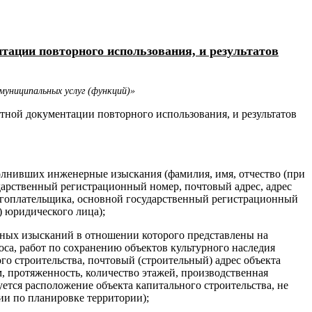
нтации повторного использования, и результатов
муниципальных услуг (функций)»
тной документации повторного использования, и результатов
лнивших инженерные изыскания (фамилия, имя, отчество (при
ударственный регистрационный номер, почтовый адрес, адрес
гоплательщика, основной государственный регистрационный
) юридического лица);
ерных изысканий в отношении которого представлены на
оса, работ по сохранению объектов культурного наследия
го строительства, почтовый (строительный) адрес объекта
м, протяженность, количество этажей, производственная
уется расположение объекта капитального строительства, не
ии по планировке территории);