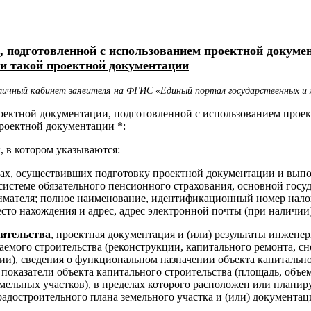
, подготовленной с использованием проектной докуме
и такой проектной документации
 личный кабинет заявителя на ФГИС «Единый портал государственных и 
оектной документации, подготовленной с использованием проек
роектной документации *:
, в котором указываются:
х, осуществивших подготовку проектной документации и выпо
 системе обязательного пенсионного страхования, основной гос
имателя; полное наименование, идентификационный номер нало
есто нахождения и адрес, адрес электронной почты (при наличии
оительства
, проектная документация и (или) результаты инжен
емого строительства (реконструкции, капитального ремонта, сн
ии), сведения о функциональном назначении объекта капитально
показатели объекта капитального строительства (площадь, объе
емельных участков), в пределах которого расположен или планир
адостроительного плана земельного участка и (или) документац