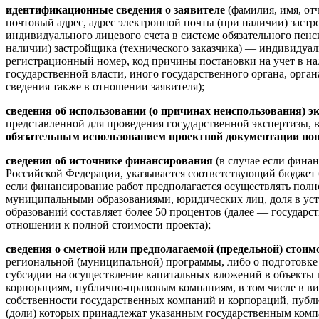
идентификационные сведения о заявителе
(фамилия, имя, от
почтовый адрес, адрес электронной почты (при наличии) застр
индивидуального лицевого счета в системе обязательного пен
наличии) застройщика (технического заказчика) — индивидуа
регистрационный номер, код причины постановки на учет в на
государственной власти, иного государственного органа, орган
сведения также в отношении заявителя);
сведения об использовании (о причинах неиспользования) 
представленной для проведения государственной экспертизы, 
обязательным использованием проектной документации пов
сведения об источнике финансирования
(в случае если фина
Российской Федерации, указывается соответствующий бюджет 
если финансирование работ предполагается осуществлять полн
муниципальными образованиями, юридических лиц, доля в уст
образований составляет более 50 процентов (далее — государ
отношении к полной стоимости проекта);
сведения о сметной или предполагаемой (предельной) стоим
региональной (муниципальной) программы, либо о подготовке
субсидии на осуществление капитальных вложений в объекты 
корпорациям, публично-правовым компаниям, в том числе в ви
собственности государственных компаний и корпораций, публи
(доли) которых принадлежат указанным государственным комп