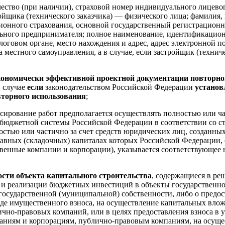
чество (при наличии), страховой номер индивидуального лицевог
ойщика (технического заказчика) — физического лица; фамилия, 
сионного страхования, основной государственный регистрационн
льного предпринимателя; полное наименование, идентификацио
логовом органе, место нахождения и адрес, адрес электронной 
а местного самоуправления, а в случае, если застройщик (технич
экономически эффективной проектной документации повторно
в случае
если
законодательством Российской Федерации
установ
торного использования
;
нсирование работ предполагается осуществлять полностью или ч
бюджетной системы Российской Федерации в соответствии со ст
остью или частично за счет средств юридических лиц, созданн
авных (складочных) капиталах которых Российской Федерации,
ственные компании и корпорации), указывается соответствующее
ости объекта капитального строительства
, содержащиеся в ре
 и реализации бюджетных инвестиций в объекты государственно
государственной (муниципальной) собственности, либо о предо
де имущественного взноса, на осуществление капитальных влож
чно-правовых компаний, или в целях предоставления взноса в 
аниям и корпорациям, публично-правовым компаниям, на осуще