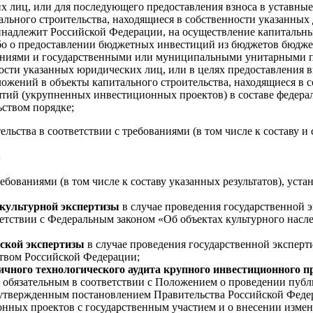
их лиц, или для последующего предоставления взноса в уставны
льного строительства, находящиеся в собственности указанных
инадлежит Российской Федерации, на осуществление капитальны
ибо о предоставлении бюджетных инвестиций из бюджетов бюдж
иями и государственными или муниципальными унитарными пр
ности указанных юридических лиц, или в целях предоставления 
жений в объекты капитального строительства, находящиеся в с
иятий (укрупненных инвестиционных проектов) в составе федер
ством порядке;
ельства в соответствии с требованиями (в том числе к составу
;
ребованиями (в том числе к составу указанных результатов), ус
-культурной экспертизы
в случае проведения государственной 
ветствии с Федеральным законом «Об объектах культурного насл
еской экспертизы
в случае проведения государственной экспер
ством Российской Федерации;
ичного технологического аудита крупного инвестиционного п
я обязательным в соответствии с Положением о проведении пуб
утвержденным постановлением Правительства Российской Федера
онных проектов с государственным участием и о внесении изме