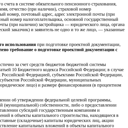
о счета в системе обязательного пенсионного страхования,
имя, отчество (при наличии), страховой номер
ый номер, почтовый адрес, адрес электронной почты (при
нный номер налогоплательщика, основной государственный
почты (при наличии) застройщика — юридического лица, органа
еский заказчик) и заявитель не одно и то же лицо, — указанные
го использования
при подготовке проектной документации,
лено требование о подготовке проектной документации с
астично за счет средств бюджетов бюджетной системы
атьей 10 Бюджетного кодекса Российской Федерации; в случае
ых Российской Федерацией, субъектами Российской Федерации,
 субъектов Российской Федерации, муниципальных
 юридическое лицо) и размере финансирования (в процентном
шении об утверждении федеральной целевой программы,
й (муниципальной) собственности, либо о предоставлении
ставлении субсидий государственным компаниям и
ений в объекты капитального строительства, находящиеся в
уставные (складочные) капиталы юридических лиц, акции
ствление капитальных вложений в объекты капитального