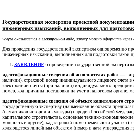
Государственная экспертиза проектной документации
инженерных изысканий, выполненных для подготовк
услуга оказывается в электронном виде, заявку можно оформить через
Для проведения государственной экспертизы одновременно пр
инженерных изысканий, выполненных для подготовки такой п
ЗАЯВЛЕНИЕ
о проведении государственной экспертизы
идентификационные сведения об исполнителях работ
— лица
наличии), страховой номер индивидуального лицевого счета в
электронной почты (при наличии) индивидуального предприн
номер, код причины постановки на учет в налоговом органе, м
идентификационные сведения об объекте капитального стр
государственную экспертизу (наименование объекта предполага
(памятников истории и культуры) народов Российской Федерац
капитального строительства, основные технико-экономические 
мощность и другие), кадастровый номер земельного участка (з
являющегося линейным объектом (номер и дата утверждения гр