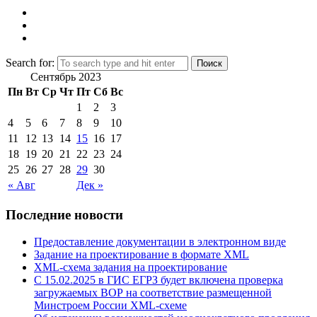
Search for:
Сентябрь 2023
Пн
Вт
Ср
Чт
Пт
Сб
Вс
1
2
3
4
5
6
7
8
9
10
11
12
13
14
15
16
17
18
19
20
21
22
23
24
25
26
27
28
29
30
« Авг
Дек »
Последние новости
Предоставление документации в электронном виде
Задание на проектирование в формате XML
XML-схема задания на проектирование
C 15.02.2025 в ГИС ЕГРЗ будет включена проверка
загружаемых ВОР на соответствие размещенной
Минстроем России XML-схеме