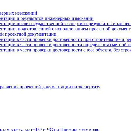
енерных изысканий
ентации и результатов инженерных изысканий
ентации после государственной экспертизы результатов инжене
ентации, подготовленной с использованием проектной документ
ой проектной документации
ентации в части проверки достоверности при строительстве и р
ентации в части проверки достоверности определения сметной 
нтации в части проверки достоверности сноса объекта, без стро
равления проектной документации на экспертизу
отам в результате ГО и ЧС по Приморскому краю