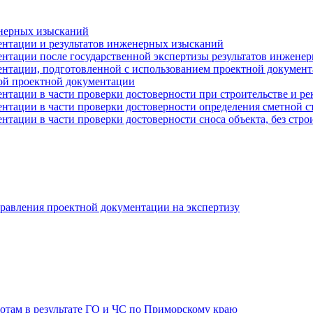
енерных изысканий
ентации и результатов инженерных изысканий
ентации после государственной экспертизы результатов инжене
ентации, подготовленной с использованием проектной документ
ой проектной документации
ентации в части проверки достоверности при строительстве и р
ентации в части проверки достоверности определения сметной 
нтации в части проверки достоверности сноса объекта, без стро
равления проектной документации на экспертизу
отам в результате ГО и ЧС по Приморскому краю