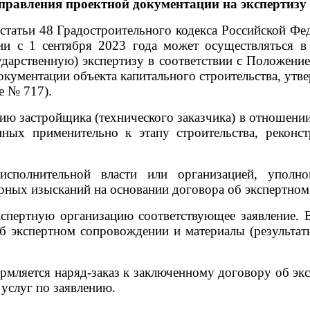
аправления проектной документации на экспертизу
5 статьи 48 Градостроительного кодекса Российской Ф
ии с 1 сентября 2023 года может осуществляться 
дарственную) экспертизу в соответствии с Положени
окументации объекта капитального строительства, ут
е № 717).
ю застройщика (технического заказчика) в отношении
ных применительно к этапу строительства, реконст
исполнительной власти или организацией, уполн
ерных изысканий на основании договора об экспертно
кспертную организацию соответствующее заявление. 
об экспертном сопровождении и материалы (результа
мляется наряд-заказ к заключенному договору об эк
 услуг по заявлению.