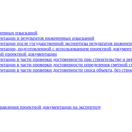
енерных изысканий
ентации и результатов инженерных изысканий
ентации после государственной экспертизы результатов инжене
ентации, подготовленной с использованием проектной документ
ой проектной документации
ентации в части проверки достоверности при строительстве и р
ентации в части проверки достоверности определения сметной 
нтации в части проверки достоверности сноса объекта, без стро
равления проектной документации на экспертизу