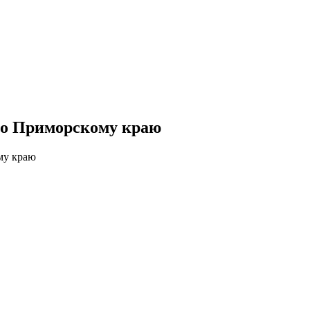
 по Приморскому краю
му краю