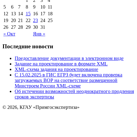
1
2
3
4
5
6
7
8
9
10
11
12
13
14
15
16
17
18
19
20
21
22
23
24
25
26
27
28
29
30
31
« Окт
Янв »
Последние новости
Предоставление документации в электронном виде
Задание на проектирование в формате XML
XML-схема задания на проектирование
C 15.02.2025 в ГИС ЕГРЗ будет включена проверка
загружаемых ВОР на соответствие размещенной
Минстроем России XML-схеме
Об истечении возможностей неоднократного продления
сроков экспертизы
© 2026, КГАУ «Примгосэкспертиза»