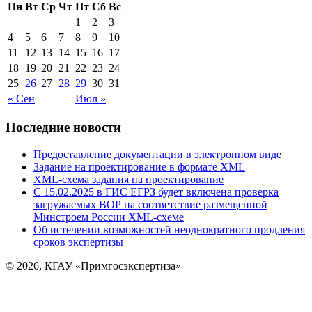
Пн
Вт
Ср
Чт
Пт
Сб
Вс
1
2
3
4
5
6
7
8
9
10
11
12
13
14
15
16
17
18
19
20
21
22
23
24
25
26
27
28
29
30
31
« Сен
Июл »
Последние новости
Предоставление документации в электронном виде
Задание на проектирование в формате XML
XML-схема задания на проектирование
C 15.02.2025 в ГИС ЕГРЗ будет включена проверка
загружаемых ВОР на соответствие размещенной
Минстроем России XML-схеме
Об истечении возможностей неоднократного продления
сроков экспертизы
© 2026, КГАУ «Примгосэкспертиза»